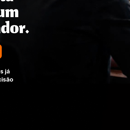
 um
dor.
s já
cisão