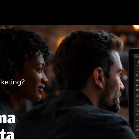
keting?
ma
ta