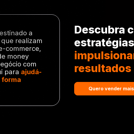
Descubra 
destinado a
estratégias
 que realizam
 e-commerce,
impulsiona
 de money
negócio com
resultados
ui para
ajudá-
e forma
Quero vender mais