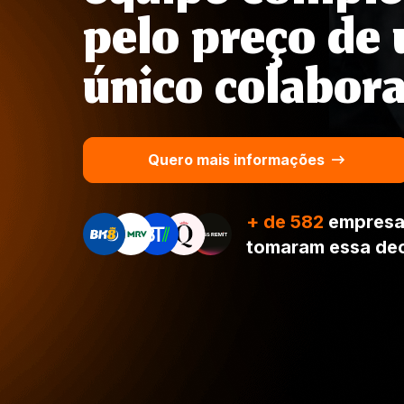
pelo preço de
único colabora
Quero mais informações
+ de 582
empresa
tomaram essa de